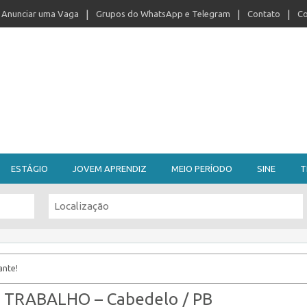
Anunciar uma Vaga
Grupos do WhatsApp e Telegram
Contato
Co
ESTÁGIO
JOVEM APRENDIZ
MEIO PERÍODO
SINE
T
ante!
TRABALHO – Cabedelo / PB