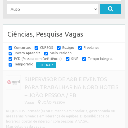
Ciências, Pesquisa Vagas
Concursos
CURSOS
Estágio
Freelance
Jovem Aprendiz
Meio Período
PCD (Pessoa com Deficiência)
SINE
Tempo Integral
Temporário
SUPERVISOR DE A&B E EVENTOS
PARA TRABALHAR NA NORD HOTEIS
– JOÃO PESSOA / PB
Vagas
JOÃO PESSOA
REQUISTOS Formado(a) ou cursando em hotelaria, gastronomia ou
áreas afins. Vivência em liderança de equipes. Disponibilidade de
horários. Gostar de interagir com pessoas. A VAGA…
Mais detalhes da vaga....