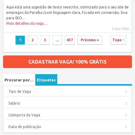
Aqui está uma sugestão de texto reescrito, otimizado para o seu site de
empregos da Paraíba (com linguagem clara, focada em conversão, boa
para SEO…
Mais detalhes da vaga....
5 ago 2026
1
2
3
…
457
Próximo »
Topo ↑
CADASTRAR VAGA! 100% GRÁTIS
Procurar por…
Etiquetas
Tipo de Vaga
Salário
Categoria da Vaga
Data de publicação