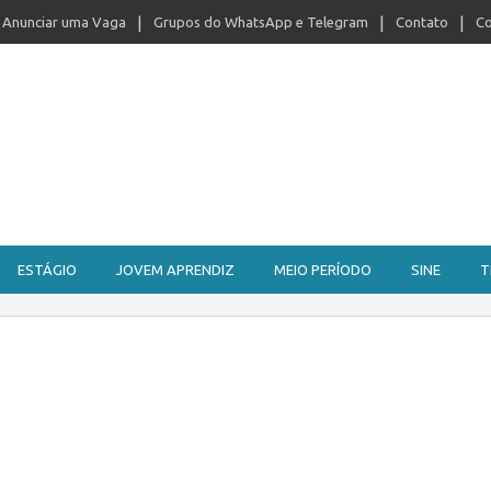
Anunciar uma Vaga
Grupos do WhatsApp e Telegram
Contato
Co
ESTÁGIO
JOVEM APRENDIZ
MEIO PERÍODO
SINE
T