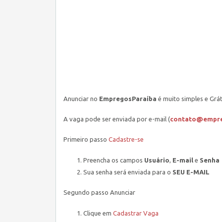
Anunciar no
EmpregosParaíba
é muito simples e Gráti
A vaga pode ser enviada por e-mail (
contato@
empre
Primeiro passo
Cadastre-se
Preencha os campos
Usuário
,
E-mail
e
Senha
Sua senha será enviada para o
SEU E-MAIL
Segundo passo Anunciar
Clique em
Cadastrar Vaga