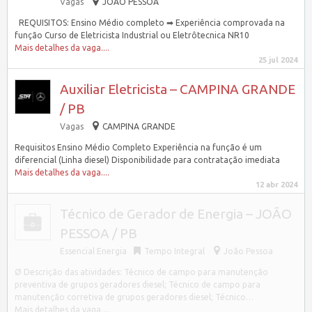
Vagas
JOÃO PESSOA
REQUISITOS: Ensino Médio completo ➡ Experiência comprovada na
função Curso de Eletricista Industrial ou Eletrôtecnica NR10
Mais detalhes da vaga....
25 jul 2024
Auxiliar Eletricista – CAMPINA GRANDE
/ PB
Vagas
CAMPINA GRANDE
Requisitos Ensino Médio Completo Experiência na função é um
diferencial (Linha diesel) Disponibilidade para contratação imediata
Mais detalhes da vaga....
12 abr 2024
Técnico de Gerador de Energia – JOÃO
PESSOA / PB
Essencial Energia
Tempo Integral
João Pessoa
Ø Descrição das atividades: Técnico de campo para manutenção
preventiva de grupos geradores diesel; Técnico de campo para
manutenção corretiva de grupos geradores diesel; Técnico…
Mais detalhes da vaga....