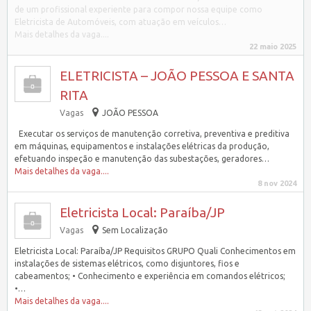
de um profissional experiente para compor nossa equipe como
Eletricista de Automóveis, com atuação em veículos…
Mais detalhes da vaga....
22 maio 2025
ELETRICISTA – JOÃO PESSOA E SANTA
RITA
Vagas
JOÃO PESSOA
Executar os serviços de manutenção corretiva, preventiva e preditiva
em máquinas, equipamentos e instalações elétricas da produção,
efetuando inspeção e manutenção das subestações, geradores…
Mais detalhes da vaga....
8 nov 2024
Eletricista Local: Paraíba/JP
Vagas
Sem Localização
Eletricista Local: Paraíba/JP Requisitos GRUPO Quali Conhecimentos em
instalações de sistemas elétricos, como disjuntores, fios e
cabeamentos; • Conhecimento e experiência em comandos elétricos;
•…
Mais detalhes da vaga....