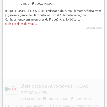
Vagas
JOÃO PESSOA
REQUISITOS PARA O CARGO: Certificado do curso Eletromecânica. vem
jogarom a gente de Eletricista Industrial / Eletrotécnica / ou
Conhecimento em Inversores de Frequência, Soft-Starter…
Mais detalhes da vaga....
22 maio 2025
Eletricista de Automóveis – JOÃO
PESSOA / PB
Luck Receptivo
Tempo Integral
João Pessoa
ELETRICISTA DE AUTOMÓVEIS – JOÃO PESSOA/PB Estamos em busca