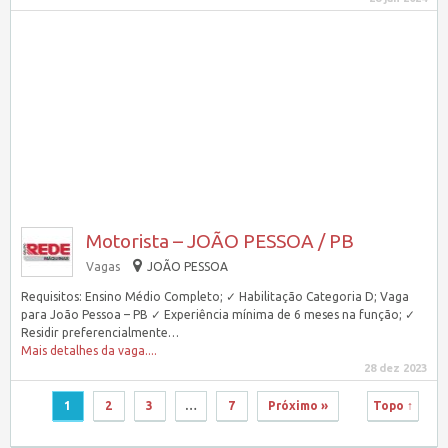
Motorista – JOÃO PESSOA / PB
Vagas
JOÃO PESSOA
Requisitos: Ensino Médio Completo; ✓ Habilitação Categoria D; Vaga
para João Pessoa – PB ✓ Experiência mínima de 6 meses na função; ✓
Residir preferencialmente…
Mais detalhes da vaga....
28 dez 2023
1
2
3
…
7
Próximo »
Topo ↑