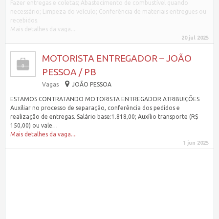
Fazer entregas e coletas; Abastecimento de combustível quando
necessário; Limpeza do veículo; Conferência de materiais entregues ou
recebidos.
Mais detalhes da vaga....
20 jul 2025
MOTORISTA ENTREGADOR – JOÃO
PESSOA / PB
Vagas
JOÃO PESSOA
ESTAMOS CONTRATANDO MOTORISTA ENTREGADOR ATRIBUIÇÕES
Auxiliar no processo de separação, conferência dos pedidos e
realização de entregas. Salário base:1.818,00; Auxílio transporte (R$
150,00) ou vale…
Mais detalhes da vaga....
1 jun 2025