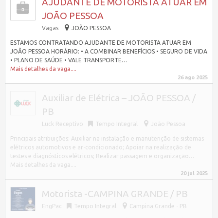
AJUDANTE DE MOTORISTA ATUAR EM
JOÃO PESSOA
Vagas
JOÃO PESSOA
ESTAMOS CONTRATANDO AJUDANTE DE MOTORISTA ATUAR EM
JOÃO PESSOA HORÁRIO: • A COMBINAR BENEFÍCIOS • SEGURO DE VIDA
• PLANO DE SAÚDE • VALE TRANSPORTE…
Mais detalhes da vaga....
26 ago 2025
Auxiliar de Elétrica – JOÃO PESSOA /
PB
Luck Receptivo
Tempo Integral
João Pessoa
Principais atribuições: Auxiliar na instalação e manutenção de sistemas
elétricos automotivos e ar-condicionado; Apoiar na realização de
testes e diagnósticos elétricos; Realizar passagem e organização…
Mais detalhes da vaga....
20 jul 2025
Motorista -CAMPINA GRANDE / PB
EngPac
Tempo Integral
Campina Grande - PB