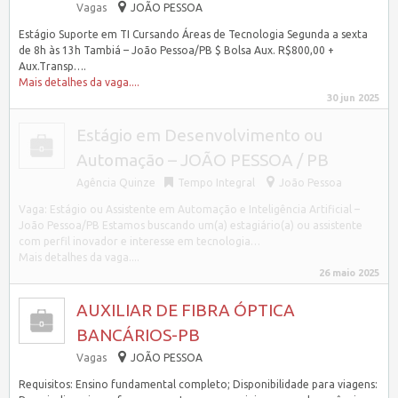
Vagas
JOÃO PESSOA
Estágio Suporte em TI Cursando Áreas de Tecnologia Segunda a sexta
de 8h às 13h Tambiá – João Pessoa/PB $ Bolsa Aux. R$800,00 +
Aux.Transp….
Mais detalhes da vaga....
30 jun 2025
Estágio em Desenvolvimento ou
Automação – JOÃO PESSOA / PB
Agência Quinze
Tempo Integral
João Pessoa
Vaga: Estágio ou Assistente em Automação e Inteligência Artificial –
João Pessoa/PB Estamos buscando um(a) estagiário(a) ou assistente
com perfil inovador e interesse em tecnologia…
Mais detalhes da vaga....
26 maio 2025
AUXILIAR DE FIBRA ÓPTICA
BANCÁRIOS-PB
Vagas
JOÃO PESSOA
Requisitos: Ensino fundamental completo; Disponibilidade para viagens: