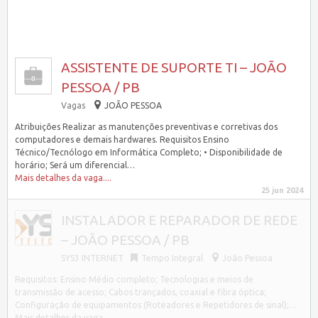
ASSISTENTE DE SUPORTE TI – JOÃO
PESSOA / PB
Vagas
JOÃO PESSOA
Atribuições Realizar as manutenções preventivas e corretivas dos
computadores e demais hardwares. Requisitos Ensino
Técnico/Tecnólogo em Informática Completo; • Disponibilidade de
horário; Será um diferencial…
Mais detalhes da vaga....
25 jun 2024
INSTALADOR E REPARADOR DE REDE
– JOÃO PESSOA / PB
SYS3 INTERNET
Tempo Integral
João Pessoa
Requisitos: Ensino Médio completo; Tecnologias e meios de
transmissão de acesso; Cabos trançados, coaxial e fibra óptica;
Configuração de equipamentos (Roteadores e Repetidores de sinal);…
Mais detalhes da vaga....