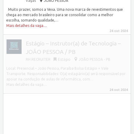
Vagas
JOÃO PESSOA
Muito prazer, somos a Vexa. Uma nova marca de revestimentos que
chega ao mercado brasileiro para se consolidar como a melhor
escolha, somando qualidade,…
Mais detalhes da vaga....
24 out 2024
Estágio – Instrutor(a) de Tecnologia –
JOÃO PESSOA / PB
RH RECRUITER
Estágio
JOÃO PESSOA - PB
Local: Presencial – João Pessoa, Paraíba Bolsa Estágio + Vale
Transporte. Responsabilidades: O(a) estagiário(a) será responsável por
apoiar na condução de aulas de informática, com…
Mais detalhes da vaga....
24 out 2024