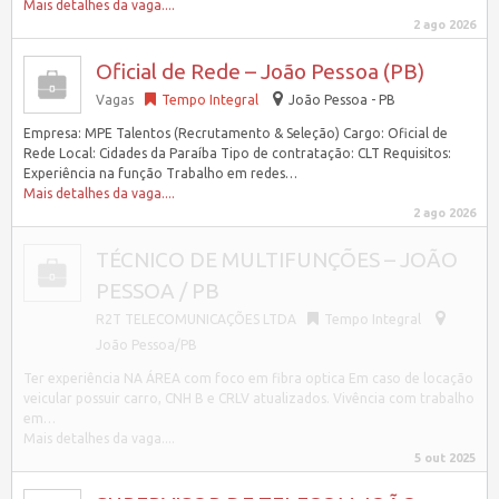
Mais detalhes da vaga....
2 ago 2026
Oficial de Rede – João Pessoa (PB)
Vagas
Tempo Integral
João Pessoa - PB
Empresa: MPE Talentos (Recrutamento & Seleção) Cargo: Oficial de
Rede Local: Cidades da Paraíba Tipo de contratação: CLT Requisitos:
Experiência na função Trabalho em redes…
Mais detalhes da vaga....
2 ago 2026
TÉCNICO DE MULTIFUNÇÕES – JOÃO
PESSOA / PB
R2T TELECOMUNICAÇÕES LTDA
Tempo Integral
João Pessoa/PB
Ter experiência NA ÁREA com foco em fibra optica Em caso de locação
veicular possuir carro, CNH B e CRLV atualizados. Vivência com trabalho
em…
Mais detalhes da vaga....
5 out 2025