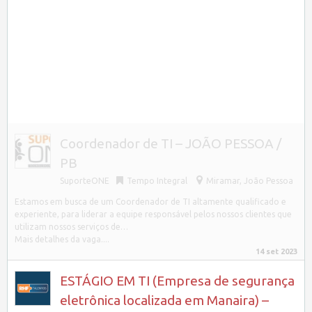
Coordenador de TI – JOÃO PESSOA /
PB
SuporteONE
Tempo Integral
Miramar, João Pessoa
Estamos em busca de um Coordenador de TI altamente qualificado e
experiente, para liderar a equipe responsável pelos nossos clientes que
utilizam nossos serviços de…
Mais detalhes da vaga....
14 set 2023
ESTÁGIO EM TI (Empresa de segurança
eletrônica localizada em Manaira) –