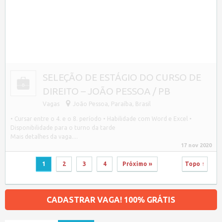
SELEÇÃO DE ESTÁGIO DO CURSO DE
DIREITO – JOÃO PESSOA / PB
Vagas
João Pessoa
,
Paraíba, Brasil
• Cursar entre o 4. e o 8. período • Habilidade com Word e Excel •
Disponibilidade para o turno da tarde
Mais detalhes da vaga....
17 nov 2020
1
2
3
4
Próximo »
Topo ↑
CADASTRAR VAGA! 100% GRÁTIS