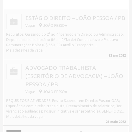
ESTÁGIO DIREITO – JOÃO PESSOA / PB
Vagas
JOÃO PESSOA
Requisitos: Cursando do 2° ao 4° período em Direito ou Administração.
Disponibilidade de horário (Manhã/Tarde) Comunicativo e Proativo
Remunerações Bolsa (R$ 550, 00) Auxílio Transporte…
Mais detalhes da vaga....
22 jun 2022
ADVOGADO TRABALHISTA
(ESCRITÓRIO DE ADVOCACIA) – JOÃO
PESSOA / PB
Vagas
JOÃO PESSOA
REQUISITOS E ATIVIDADES: Ensino Superior em Direito: Possuir OAB;
Experiência com direito trabalhista; Preenchimento de relatórios; Ter
vivenciado audiências; Possuir iniciativa e ser proativo(a). BENEFICIOS:…
Mais detalhes da vaga....
21 maio 2022