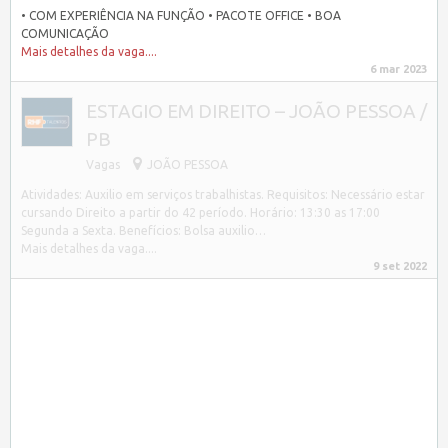
• COM EXPERIÊNCIA NA FUNÇÃO • PACOTE OFFICE • BOA
COMUNICAÇÃO
Mais detalhes da vaga....
6 mar 2023
ESTAGIO EM DIREITO – JOÃO PESSOA /
PB
Vagas
JOÃO PESSOA
Atividades: Auxilio em serviços trabalhistas. Requisitos: Necessário estar
cursando Direito a partir do 42 período. Horário: 13:30 as 17:00
Segunda a Sexta. Benefícios: Bolsa auxilio…
Mais detalhes da vaga....
9 set 2022