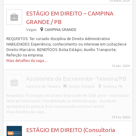
19 maio 2024
ESTÁGIO EM DIREITO – CAMPINA
GRANDE / PB
Vagas
CAMPINA GRANDE
REQUISITOS: Ter cursado disciplina de Direito Administrativo
HABILIDADES: Experiência, conhecimento ou interesse em Licitações e
Direito Marcário. BENEFÍCIOS: Bolsa Estágio; Auxílio Transporte;
Refeição na empresa.
Mais detalhes da vaga....
10 abr 2024
Assistente de Escrevente- Teixeira/PB
Cartorio de Teixeira
Tempo Integral
Teixeira, PB
Requisitos: Formação em Direito (não pode ter OAB ativa – interessado
deve ser licenciado); Contabilidade ou Administração. excelente
apresentação pessoal; Boa comunicação escrita e verbal;…
Mais detalhes da vaga....
19 fev 2024
ESTÁGIO EM DIREITO (Consultoria