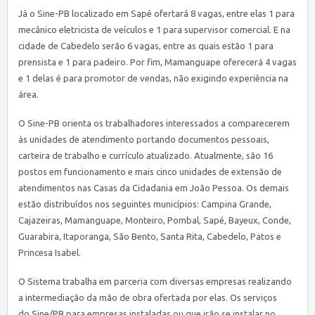
Já o
Sine
-PB localizado em Sapé ofertará 8 vagas, entre elas 1 para
mecânico eletricista de veículos e 1 para supervisor comercial. E na
cidade de Cabedelo serão 6 vagas, entre as quais estão 1 para
prensista e 1 para padeiro. Por fim, Mamanguape oferecerá 4 vagas
e 1 delas é para promotor de vendas, não exigindo experiência na
área.
O
Sine
-PB orienta os trabalhadores interessados a comparecerem
às unidades de atendimento portando documentos pessoais,
carteira de trabalho e currículo atualizado. Atualmente, são 16
postos em funcionamento e mais cinco unidades de extensão de
atendimentos nas Casas da Cidadania em João Pessoa. Os demais
estão distribuídos nos seguintes municípios: Campina Grande,
Cajazeiras, Mamanguape, Monteiro, Pombal, Sapé, Bayeux, Conde,
Guarabira, Itaporanga, São Bento, Santa Rita, Cabedelo, Patos e
Princesa Isabel.
O Sistema trabalha em parceria com diversas empresas realizando
a intermediação da mão de obra ofertada por elas. Os serviços
do
Sine
/PB para empresas instaladas ou que irão se instalar no