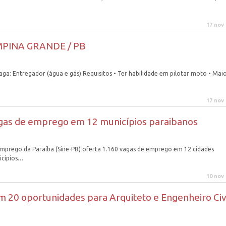
17 nov
AMPINA GRANDE / PB
 Entregador (água e gás) Requisitos • Ter habilidade em pilotar moto • Mai
17 nov
vagas de emprego em 12 municípios paraibanos
e Emprego da Paraíba (Sine-PB) oferta 1.160 vagas de emprego em 12 cidades
icípios…
10 nov
m 20 oportunidades para Arquiteto e Engenheiro Civ