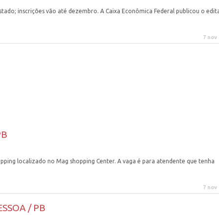
stado; inscrições vão até dezembro. A Caixa Econômica Federal publicou o edit
7 nov
PB
ping localizado no Mag shopping Center. A vaga é para atendente que tenha
7 nov
SSOA / PB