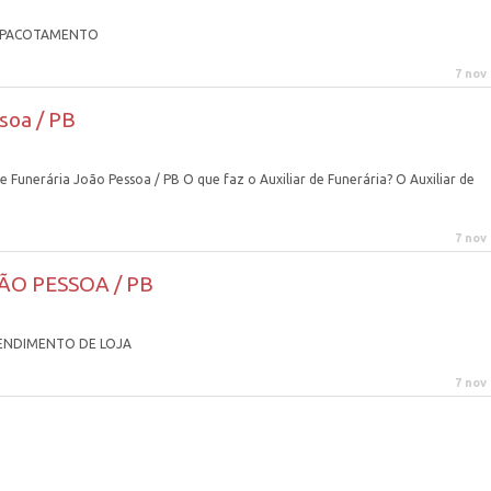
 EMPACOTAMENTO
7 nov
soa / PB
unerária João Pessoa / PB O que faz o Auxiliar de Funerária? O Auxiliar de
7 nov
ÃO PESSOA / PB
ATENDIMENTO DE LOJA
7 nov