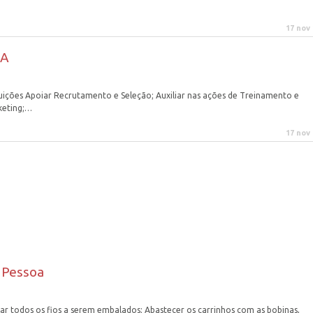
17 nov
TA
uições Apoiar Recrutamento e Seleção; Auxiliar nas ações de Treinamento e
keting;…
17 nov
 Pessoa
ar todos os fios a serem embalados; Abastecer os carrinhos com as bobinas,