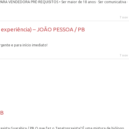
 VENDEDORA PRÉ-REQUISITOS • Ser maior de 18 anos · Ser comunicativa · 
7 nov
m experiência) – JOÃO PESSOA / PB
gente e para início imediato!
7 nov
PB
sta Guarabira / PB O que faz o Tanatopraxista? É uma mistura de biólogo,