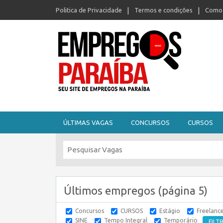
Politica de Privacidade
Termos e condições
Como 
Seu site de empregos na Paraíba
ÚLTIMAS VAGAS
CONCURSOS
CURSOS
Últimos empregos (página 5)
Concursos
CURSOS
Estágio
Freelanc
SINE
Tempo Integral
Temporário