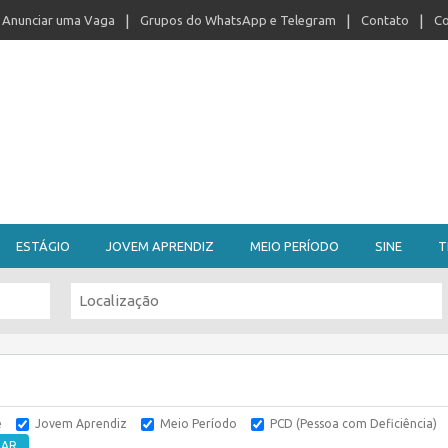
Anunciar uma Vaga
Grupos do WhatsApp e Telegram
Contato
Co
ESTÁGIO
JOVEM APRENDIZ
MEIO PERÍODO
SINE
T
e
Jovem Aprendiz
Meio Período
PCD (Pessoa com Deficiência)