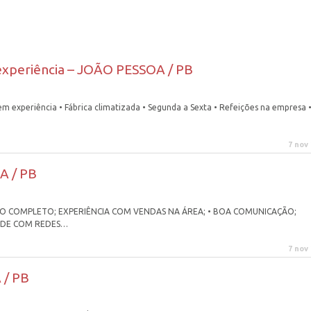
periência – JOÃO PESSOA / PB
eriência • Fábrica climatizada • Segunda a Sexta • Refeições na empresa 
7 nov
A / PB
 COMPLETO; EXPERIÊNCIA COM VENDAS NA ÁREA; • BOA COMUNICAÇÃO;
DADE COM REDES…
7 nov
/ PB