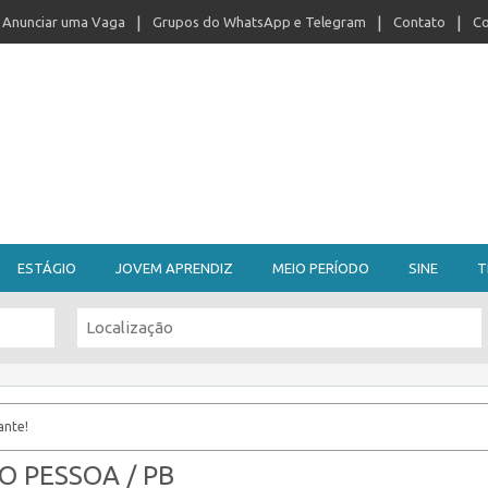
Anunciar uma Vaga
Grupos do WhatsApp e Telegram
Contato
Co
ESTÁGIO
JOVEM APRENDIZ
MEIO PERÍODO
SINE
T
ante!
ÃO PESSOA / PB