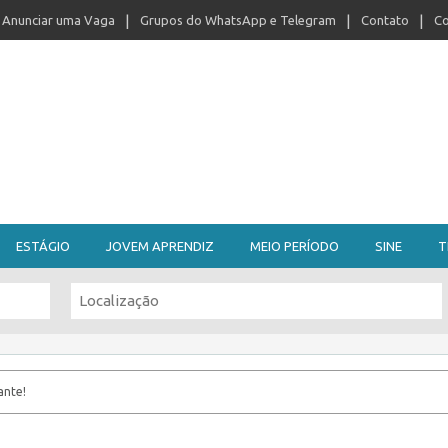
Anunciar uma Vaga
Grupos do WhatsApp e Telegram
Contato
Co
ESTÁGIO
JOVEM APRENDIZ
MEIO PERÍODO
SINE
T
ante!