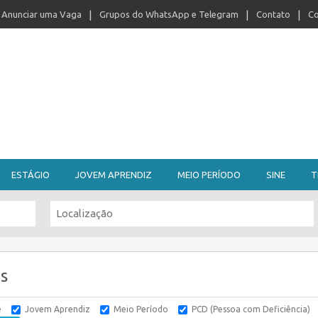
Anunciar uma Vaga
Grupos do WhatsApp e Telegram
Contato
Co
ESTÁGIO
JOVEM APRENDIZ
MEIO PERÍODO
SINE
T
s
e
Jovem Aprendiz
Meio Período
PCD (Pessoa com Deficiência)