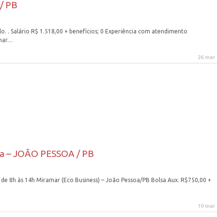
/ PB
. . Salário R$ 1.518,00 + benefícios; 0 Experiência com atendimento
onar…
26 mar
ca – JOÃO PESSOA / PB
e 8h às 14h Miramar (Eco Business) – João Pessoa/PB Bolsa Aux. R$750,00 +
10 mar