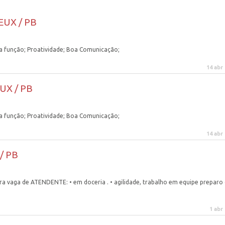
EUX / PB
 função; Proatividade; Boa Comunicação;
14 abr
UX / PB
 função; Proatividade; Boa Comunicação;
14 abr
/ PB
vaga de ATENDENTE: • em doceria . • agilidade, trabalho em equipe preparo
1 abr