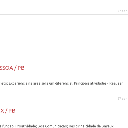
27 abr
ESSOA / PB
to; Experiência na área será um diferencial. Principais atividades • Realizar
27 abr
X / PB
função; Proatividade; Boa Comunicação; Residir na cidade de Bayeux.