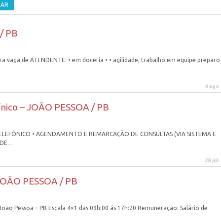
/ PB
vaga de ATENDENTE: • em doceria • • agilidade, trabalho em equipe preparo
4 ago
ínico – JOÃO PESSOA / PB
 TELEFÔNICO • AGENDAMENTO E REMARCAÇÃO DE CONSULTAS (VIA SISTEMA E
 DE…
28 jul
JOÃO PESSOA / PB
 João Pessoa – PB Escala 4×1 das 09h:00 ás 17h:20 Remuneração: Salário de