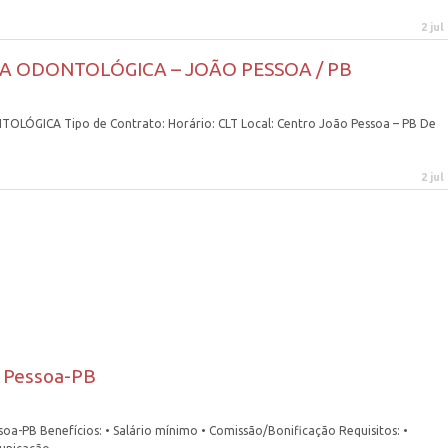
2 jul
CA ODONTOLÓGICA – JOÃO PESSOA / PB
GICA Tipo de Contrato: Horário: CLT Local: Centro João Pessoa – PB De
2 jul
o Pessoa-PB
oa-PB Benefícios: • Salário mínimo • Comissão/Bonificação Requisitos: •