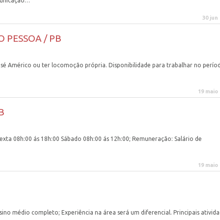
omunicação…
30 jun
O PESSOA / PB
sé Américo ou ter locomoção própria. Disponibilidade para trabalhar no perío
19 maio
B
Sexta 08h:00 ás 18h:00 Sábado 08h:00 ás 12h:00; Remuneração: Salário de
19 maio
ino médio completo; Experiência na área será um diferencial. Principais ativid