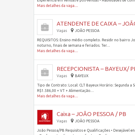
Experiência em vendas e pós-vendas • Habilidades de c
Mais detalhes da vaga....
ATENDENTE DE CAIXA – JOÃ
Vagas
JOÃO PESSOA
REQUISITOS: Ensino médio completo. Residir no bairro Jo
noturno, finais de semana e feriados. Ter…
Mais detalhes da vaga....
RECEPCIONISTA – BAYEUX/ P
Vagas
BAYEUX
Tipo de Contrato: Local: CLT Bayeux Horário: Segunda a 
R$1.586,00 + VT + Alimentação…
Mais detalhes da vaga....
Caixa – JOÃO PESSOA / PB
Vagas
JOÃO PESSOA
João Pessoa/PB Requisitos e Qualificações • Desejável ens