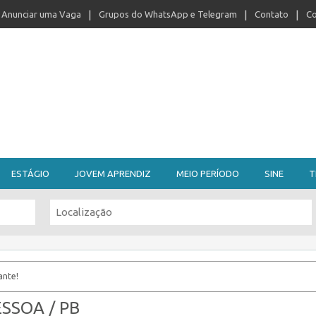
Anunciar uma Vaga
Grupos do WhatsApp e Telegram
Contato
Co
ESTÁGIO
JOVEM APRENDIZ
MEIO PERÍODO
SINE
T
ante!
ESSOA / PB