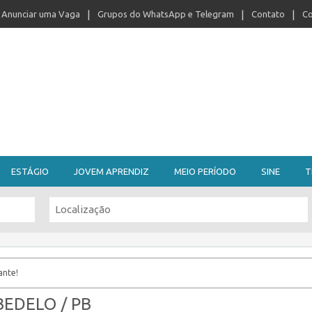
Anunciar uma Vaga
Grupos do WhatsApp e Telegram
Contato
Co
ESTÁGIO
JOVEM APRENDIZ
MEIO PERÍODO
SINE
T
ante!
ABEDELO / PB