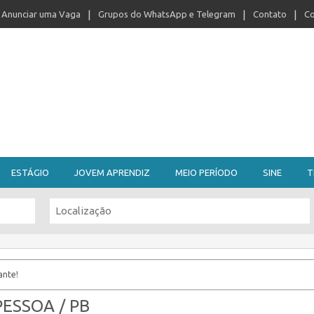
Anunciar uma Vaga
Grupos do WhatsApp e Telegram
Contato
Co
ESTÁGIO
JOVEM APRENDIZ
MEIO PERÍODO
SINE
T
ante!
ESSOA / PB