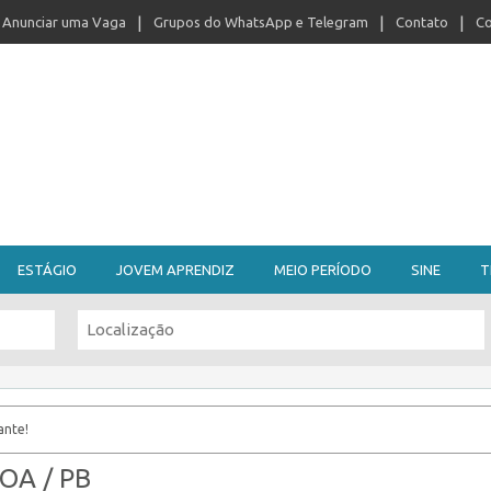
Anunciar uma Vaga
Grupos do WhatsApp e Telegram
Contato
Co
ESTÁGIO
JOVEM APRENDIZ
MEIO PERÍODO
SINE
T
ante!
SOA / PB