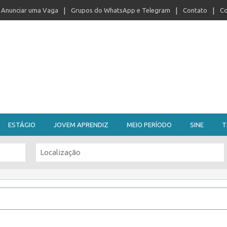
Anunciar uma Vaga
Grupos do WhatsApp e Telegram
Contato
Co
ESTÁGIO
JOVEM APRENDIZ
MEIO PERÍODO
SINE
T