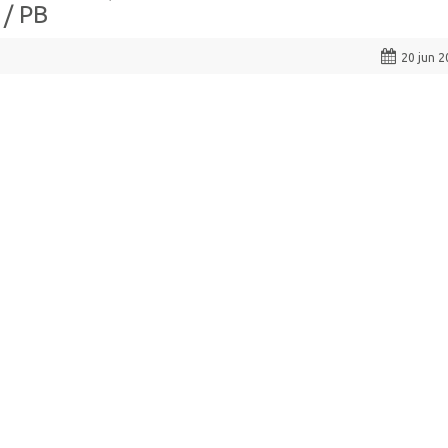
/ PB
20 jun 