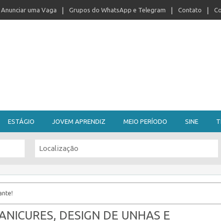
Anunciar uma Vaga
Grupos do WhatsApp e Telegram
Contato
Co
ESTÁGIO
JOVEM APRENDIZ
MEIO PERÍODO
SINE
T
ante!
NICURES, DESIGN DE UNHAS E