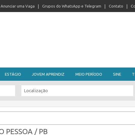
Anunciar uma Vaga
Grupos do WhatsApp e Telegram
Contato
Co
ESTÁGIO
JOVEM APRENDIZ
MEIO PERÍODO
SINE
T
 PESSOA / PB