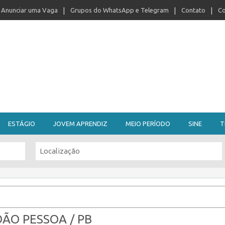
Anunciar uma Vaga
Grupos do WhatsApp e Telegram
Contato
Co
ESTÁGIO
JOVEM APRENDIZ
MEIO PERÍODO
SINE
T
ÃO PESSOA / PB