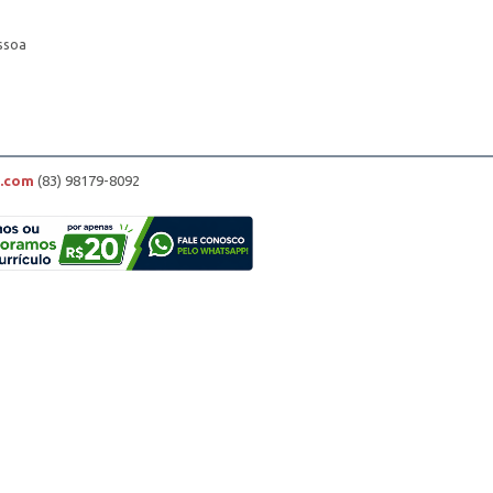
ssoa
h.com
(83) 98179-8092