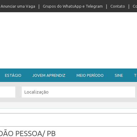
Anunciar uma Vaga
Grupos do WhatsApp e Telegram
Contato
Co
ESTÁGIO
JOVEM APRENDIZ
MEIO PERÍODO
SINE
T
OÃO PESSOA/ PB