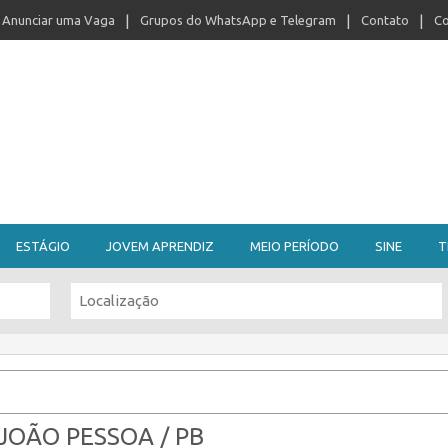
Anunciar uma Vaga
Grupos do WhatsApp e Telegram
Contato
Co
ESTÁGIO
JOVEM APRENDIZ
MEIO PERÍODO
SINE
T
 JOÃO PESSOA / PB