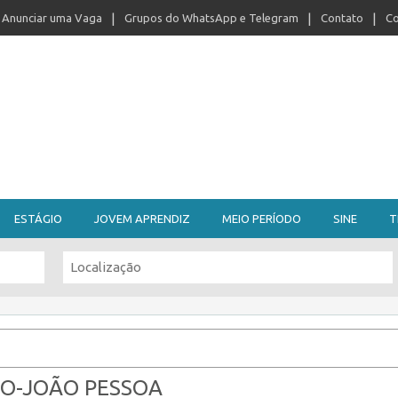
Anunciar uma Vaga
Grupos do WhatsApp e Telegram
Contato
Co
ESTÁGIO
JOVEM APRENDIZ
MEIO PERÍODO
SINE
T
VO-JOÃO PESSOA