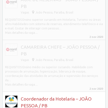
PB
Vagas
João Pessoa
,
Paraíba, Brasil
REQUISITOS Ensino superior cursando em Hotelaria, Turismo ou áreas
afins Habilidades com sistema de reservas, atendimento telefônico e via
e-mail. Gostar de interagir com pessoas…
Mais detalhes da vaga....
2 nov 2020
CAMAREIRA CHEFE – JOÃO PESSOA /
PB
Vagas
João Pessoa
,
Paraíba, Brasil
REQUISITOS Ensino médio ou superior cursando. Habilidade com
processos de arrumação, higienização, liderança de equipe,
coordenação das atividades de arrumação e supervisão dos serviços
da…
Mais detalhes da vaga....
2 nov 2020
Coordenador da Hotelaria – JOÃO
PESSOA / PB