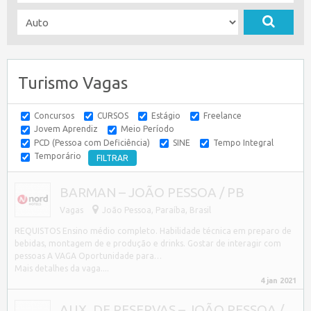
Turismo Vagas
Concursos
CURSOS
Estágio
Freelance
Jovem Aprendiz
Meio Período
PCD (Pessoa com Deficiência)
SINE
Tempo Integral
Temporário
BARMAN – JOÃO PESSOA / PB
Vagas
João Pessoa
,
Paraíba, Brasil
REQUISTOS Ensino médio completo. Habilidade técnica em preparo de
bebidas, montagem de e produção e drinks. Gostar de interagir com
pessoas A VAGA Oportunidade para…
Mais detalhes da vaga....
4 jan 2021
AUX. DE RESERVAS – JOÃO PESSOA /