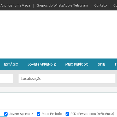
Anunciar uma Vaga
Grupos do WhatsApp e Telegram
Contato
Co
ESTÁGIO
JOVEM APRENDIZ
MEIO PERÍODO
SINE
T
e
Jovem Aprendiz
Meio Período
PCD (Pessoa com Deficiência)