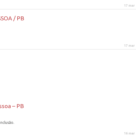
17 mar
SOA / PB
17 mar
ssoa – PB
onclusão.
16 mar