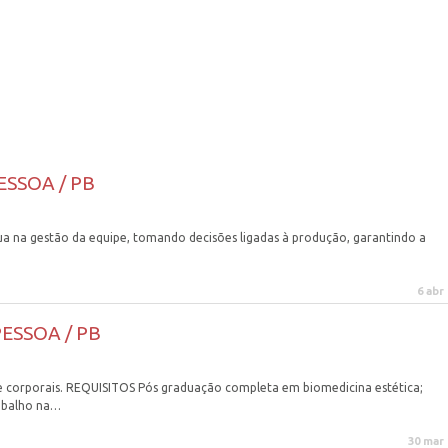
ESSOA / PB
ua na gestão da equipe, tomando decisões ligadas à produção, garantindo a
6 abr
ESSOA / PB
e corporais. REQUISITOS Pós graduação completa em biomedicina estética;
rabalho na…
30 mar