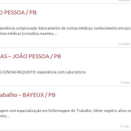
24 maio
ÃO PESSOA / PB
experiência comprovada -Faturamento de contas médicas; conhecimento em pac
ontas médicas (consultas, exames,…
11 maio
AS – JOÃO PESSOA / PB
CLÍNICAS REQUISITO: experiência com Laboratório
1 maio
abalho – BAYEUX / PB
magem com especialização em Enfermagem do Trabalho; Obter registro ativo n
ento…
11 abr