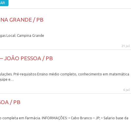
INA GRANDE / PB
vagas Local: Campina Grande
21 jul
– JOÃO PESSOA / PB
mulações. Pré-requisitos Ensino médio completo, conhecimento em matemática
equipe e…
6 jul
OA / PB
ão completa em Farmácia. INFORMAÇÕES: • Cabo Branco – JP; • Salario base da