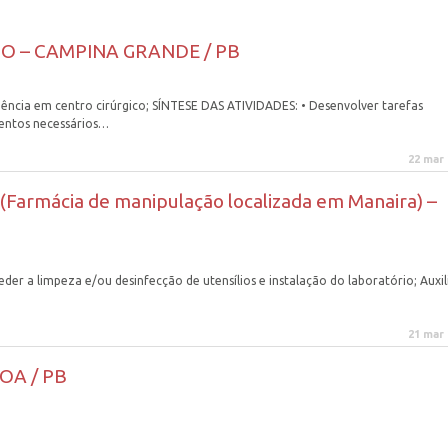
O – CAMPINA GRANDE / PB
iência em centro cirúrgico; SÍNTESE DAS ATIVIDADES: • Desenvolver tarefas
mentos necessários…
22 mar
rmácia de manipulação localizada em Manaira) –
der a limpeza e/ou desinfecção de utensílios e instalação do laboratório; Auxil
21 mar
OA / PB