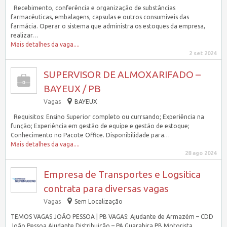
Recebimento, conferência e organização de substâncias
farmacêuticas, embalagens, capsulas e outros consumiveis das
farmácia. Operar o sistema que administra os estoques da empresa,
realizar…
Mais detalhes da vaga....
2 set 2024
SUPERVISOR DE ALMOXARIFADO –
BAYEUX / PB
Vagas
BAYEUX
Requisitos: Ensino Superior completo ou currsando; Experiência na
função; Experiência em gestão de equipe e gestão de estoque;
Conhecimento no Pacote Office. Disponibilidade para…
Mais detalhes da vaga....
28 ago 2024
Empresa de Transportes e Logsitica
contrata para diversas vagas
Vagas
Sem Localização
TEMOS VAGAS JOÃO PESSOA | PB VAGAS: Ajudante de Armazém – CDD
João Pessoa Ajudante Distribuição – PA Guarabira PB Motorista