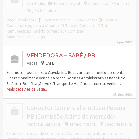
Eva Basílio
Tempo Integral
João pessoa - Paraíba (
Região Manaíra)
Vaga: Vendedora
Local: Presencial – João Pessoa
Horário:
Comercial (segunda a sábado)
Tipo de Contrato: CLT
Remuneração: Salário comercial + Comissão…
Mais detalhes da vaga....
9 jan 2025
VENDEDORA – SAPÉ / PB
Vagas
SAPÉ
Sua moto nossa paixão Atividades: Realizar atendimento ao cliente
Operacionalizar a venda da Moto Rotinas Administrativas Benefício:
Salário + Bonificação Aux. Transporte Horário comercial Venha…
Mais detalhes da vaga....
23 dez 2024
Consultor Comercial em João Pessoa-
PB (Comissão Acima do Mercado)
Martheus Garcia RH
Tempo Integral
João Pessoa-PB
Estamos em busca de Consultores Comerciais para atuar em João