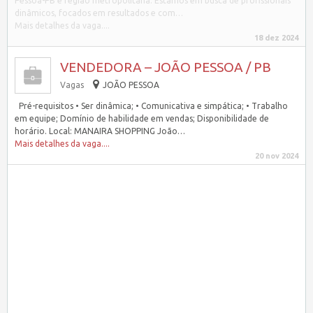
Pessoa-PB e região metropolitana. Estamos em busca de profissionais
dinâmicos, focados em resultados e com…
Mais detalhes da vaga....
18 dez 2024
VENDEDORA – JOÃO PESSOA / PB
Vagas
JOÃO PESSOA
Pré-requisitos • Ser dinâmica; • Comunicativa e simpática; • Trabalho
em equipe; Domínio de habilidade em vendas; Disponibilidade de
horário. Local: MANAIRA SHOPPING João…
Mais detalhes da vaga....
20 nov 2024