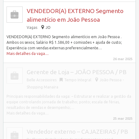
VENDEDOR(A) EXTERNO Segmento
alimentício em João Pessoa
Vagas
JO
VENDEDOR(A) EXTERNO Segmento alimentício em João Pessoa .
Ambos os sexos; Salário R$ 1.586,00 + comissões + ajuda de custo;
Experiência com vendas externas preferencialmente…
Mais detalhes da vaga....
26 mar 2025
Gerente de Loja – JOÃO PESSOA / PB
Belle Accessoires
Tempo Integral
João Pessoa -
Shopping Manaira
Principais responsabilidades da vaga: – Estruturar e realizar a gestão da
equipe controlando jornada de trabalho; ponto; escala de férias,
resultados de vendas e desempenho;…
Mais detalhes da vaga....
25 mar 2025
Vendedor externo – CAJAZEIRAS / PB