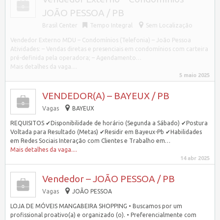
JOÃO PESSOA / PB
Brasil Center
Tempo Integral
Sem Localização
Vendedor Externo MDU – Condomínios (Telefonia) – João Pessoa
Atividades: – Vendas diretas e presenciais em condomínios com carteira
pré-definida pela operadora; – Agendamento…
Mais detalhes da vaga....
5 maio 2025
VENDEDOR(A) – BAYEUX / PB
Vagas
BAYEUX
REQUISITOS ✔Disponibilidade de horário (Segunda a Sábado) ✔Postura
Voltada para Resultado (Metas) ✔Residir em Bayeux-Pb ✔Habilidades
em Redes Sociais Interação com Clientes e Trabalho em…
Mais detalhes da vaga....
14 abr 2025
Vendedor – JOÃO PESSOA / PB
Vagas
JOÃO PESSOA
LOJA DE MÓVEIS MANGABEIRA SHOPPING • Buscamos por um
profissional proativo(a) e organizado (o). • Preferencialmente com