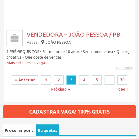
VENDEDORA – JOÃO PESSOA / PB
Vagas
JOÃO PESSOA
7 PRÉ-REQUISITOS • Ser maior de 18 anos • Ser comunicativa • Que seja
proativa • Que goste de vendas
Mais detalhes da vaga....
6 out 2024
« Anterior
1
2
3
4
5
…
70
Próximo »
Topo ↑
CADASTRAR VAGA! 100% GRÁTIS
Procurar por…
Etiquetas