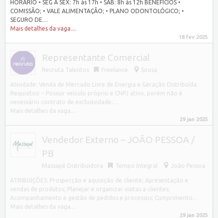
HORÁRIO • SEG A SEX: 7h às 17h • SÁB: 8h às 12h BENEFÍCIOS •
COMISSÃO; • VALE ALIMENTAÇÃO; • PLANO ODONTOLÓGICO; •
SEGURO DE…
Mais detalhes da vaga....
18 fev 2025
Representante Comercial
Recruta Talentos
Freelance
Sousa
Atividade: Venda de Mercado Livre de Energia e Geração Distribuída.
Requisitos: – Possuir veículo próprio e CNPJ ativo, porém não é
necessário contrato de exclusividade;…
Mais detalhes da vaga....
29 jan 2025
Vendedor Externo – JOÃO PESSOA /
PB
Massapê Distribuidora
Tempo Integral
João Pessoa
ATRIBUIÇÕES: Prospecção e aquisição de cliente; Apresentação e
vendas de produtos; Planejar e organizar visitas a clientes;
Acompanhamento e gestão de pedidos e processos; Cumprimento…
Mais detalhes da vaga....
29 jan 2025