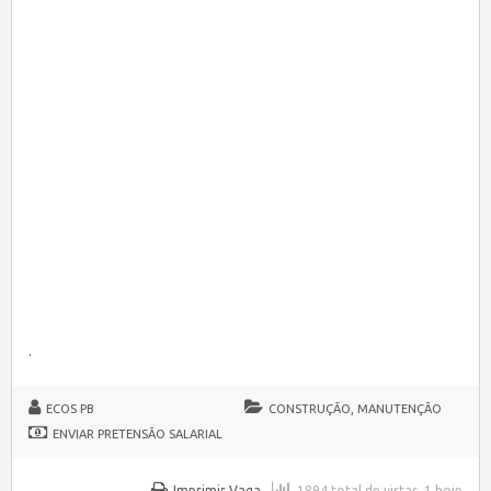
.
ECOS PB
CONSTRUÇÃO, MANUTENÇÃO
ENVIAR PRETENSÃO SALARIAL
Imprimir Vaga
1894 total de vistas, 1 hoje