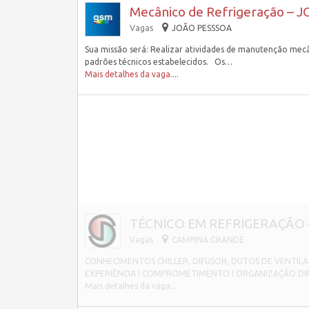
Mecânico de Refrigeração – 
Vagas
JOÃO PESSSOA
Sua missão será: Realizar atividades de manutenção mecâ
padrões técnicos estabelecidos. Os…
Mais detalhes da vaga....
TÉCNICO EM REFRIGERAÇÃO 
Vagas
CAMPINA GRANDE
CONHECIMENTOS CHILLER, DIFUSOR, DUTOS DE VENTILAÇ
EXPERIÊNCIA I COMPROMETIMENTO I ORGANIZAÇÃO DIFE
Mais detalhes da vaga....