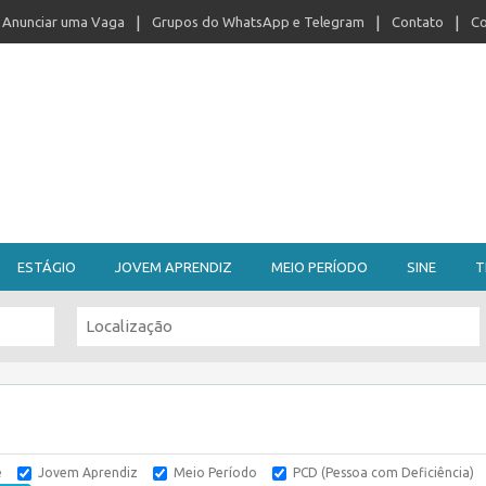
Anunciar uma Vaga
Grupos do WhatsApp e Telegram
Contato
Co
ESTÁGIO
JOVEM APRENDIZ
MEIO PERÍODO
SINE
T
e
Jovem Aprendiz
Meio Período
PCD (Pessoa com Deficiência)