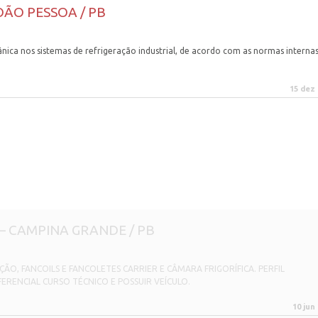
JOÃO PESSOA / PB
nica nos sistemas de refrigeração industrial, de acordo com as normas internas
15 dez
– CAMPINA GRANDE / PB
ÃO, FANCOILS E FANCOLETES CARRIER E CÂMARA FRIGORÍFICA. PERFIL
RENCIAL CURSO TÉCNICO E POSSUIR VEÍCULO.
10 jun