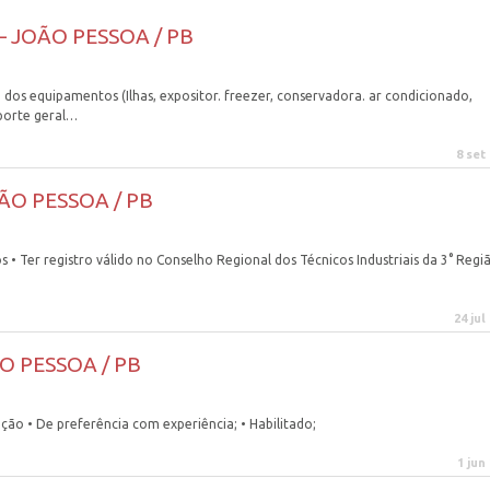
– JOÃO PESSOA / PB
dos equipamentos (Ilhas, expositor. freezer, conservadora. ar condicionado,
uporte geral…
8 set
OÃO PESSOA / PB
• Ter registro válido no Conselho Regional dos Técnicos Industriais da 3° Regiã
24 jul
OÃO PESSOA / PB
ação • De preferência com experiência; • Habilitado;
1 jun