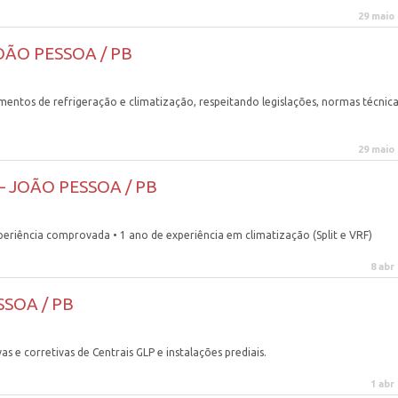
29 maio
JOÃO PESSOA / PB
entos de refrigeração e climatização, respeitando legislações, normas técnica
29 maio
– JOÃO PESSOA / PB
ência comprovada • 1 ano de experiência em climatização (Split e VRF)
8 abr
SSOA / PB
e corretivas de Centrais GLP e instalações prediais.
1 abr