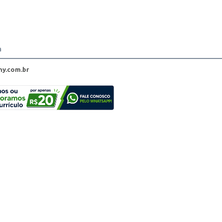
a
y.com.br