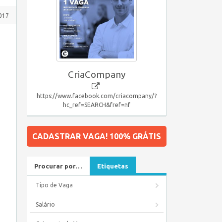
017
CriaCompany
https://www.facebook.com/criacompany/?
hc_ref=SEARCH&fref=nf
CADASTRAR VAGA! 100% GRÁTIS
Procurar por…
Etiquetas
Tipo de Vaga
Salário