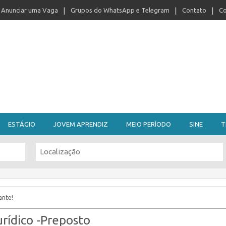
Anunciar uma Vaga
Grupos do WhatsApp e Telegram
Contato
Co
ESTÁGIO
JOVEM APRENDIZ
MEIO PERÍODO
SINE
T
ante!
rídico -Preposto