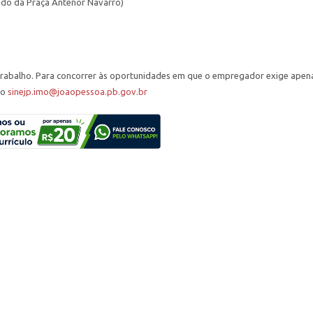
lado da Praça Antenor Navarro)
 Trabalho. Para concorrer às oportunidades em que o empregador exige apen
ço
sinejp.imo@joaopessoa.pb.gov.br