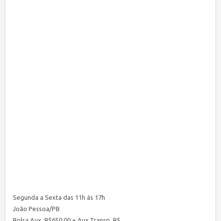
Segunda a Sexta das 11h ás 17h
João Pessoa/PB
Bolsa Aux. R$650,00 + Aux.Transp. R$