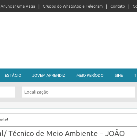
Anunciar uma Vaga
Grupos do WhatsApp e Telegram
Contato
Co
ESTÁGIO
JOVEM APRENDIZ
MEIO PERÍODO
SINE
T
ante!
al/ Técnico de Meio Ambiente – JOÃO