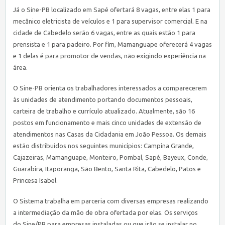
Já o
Sine
-PB localizado em Sapé ofertará 8 vagas, entre elas 1 para
mecânico eletricista de veículos e 1 para supervisor comercial. E na
cidade de Cabedelo serão 6 vagas, entre as quais estão 1 para
prensista e 1 para padeiro. Por fim, Mamanguape oferecerá 4 vagas
e 1 delas é para promotor de vendas, não exigindo experiência na
área.
O
Sine
-PB orienta os trabalhadores interessados a comparecerem
às unidades de atendimento portando documentos pessoais,
carteira de trabalho e currículo atualizado. Atualmente, são 16
postos em funcionamento e mais cinco unidades de extensão de
atendimentos nas Casas da Cidadania em João Pessoa. Os demais
estão distribuídos nos seguintes municípios: Campina Grande,
Cajazeiras, Mamanguape, Monteiro, Pombal, Sapé, Bayeux, Conde,
Guarabira, Itaporanga, São Bento, Santa Rita, Cabedelo, Patos e
Princesa Isabel.
O Sistema trabalha em parceria com diversas empresas realizando
a intermediação da mão de obra ofertada por elas. Os serviços
do
Sine
/PB para empresas instaladas ou que irão se instalar no