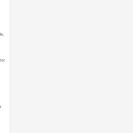
de,
tor
e
a