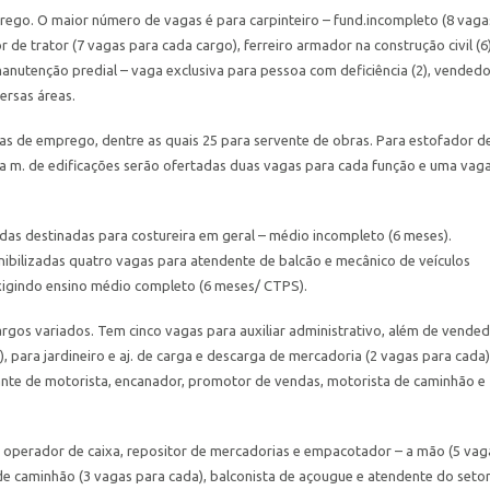
go. O maior número de vagas é para carpinteiro – fund.incompleto (8 vagas
 trator (7 vagas para cada cargo), ferreiro armador na construção civil (6)
e manutenção predial – vaga exclusiva para pessoa com deficiência (2), vended
ersas áreas.
gas de emprego, dentre as quais 25 para servente de obras. Para estofador d
 na m. de edificações serão ofertadas duas vagas para cada função e uma vag
das destinadas para costureira em geral – médio incompleto (6 meses).
nibilizadas quatro vagas para atendente de balcão e mecânico de veículos
xigindo ensino médio completo (6 meses/ CTPS).
gos variados. Tem cinco vagas para auxiliar administrativo, além de vende
), para jardineiro e aj. de carga e descarga de mercadoria (2 vagas para cada)
ante de motorista, encanador, promotor de vendas, motorista de caminhão e
de operador de caixa, repositor de mercadorias e empacotador – a mão (5 vag
de caminhão (3 vagas para cada), balconista de açougue e atendente do seto