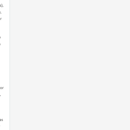
),
,
or
e
a
dor
,
as
r