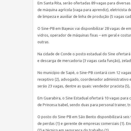
Em Santa Rita, serão ofertadas 89 vagas para diversas
de máquina agrícola (vaga para aprendiz), eletricista de 
de limpeza e auxiliar de linha de produção (5 vagas cada
O
Sine
-PB em Bayeux vai disponibilizar 28 vagas de em
vidros, operador de máquinas fixas – em geral e costure
outras.
Na cidade de Conde o posto estadual do
Sine
ofertará 
e descarga de mercadoria (3 vagas cada função), zelad
No município de Sapé, o
Sine
-PB contará com 12 vagas
receptivo (2), advogado, coordenador administrativo e
serão 23 vagas, dentre as quais: vendedor pracista (5),
Em Guarabira, o
Sine
Estadual ofertará 10 vagas para c
de Princesa Isabel, sendo duas para personal trainer, t
O posto do
Sine
-PB em São Bento disponibilizará sei
de perdas (1) e gerente de empresas comerciais (1). E
(2) e técnico em segurança do trabalho (1).