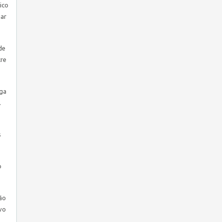
ico
iar
de
tre
rga
.
s
o
ão
vo