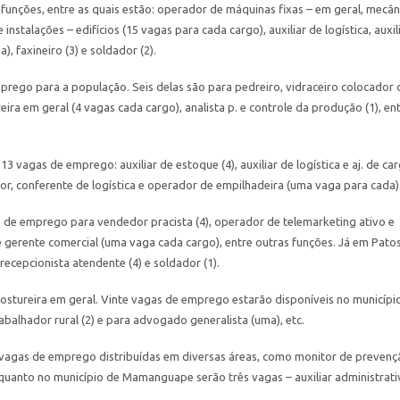
 funções, entre as quais estão: operador de máquinas fixas – em geral, mecân
instalações – edifícios (15 vagas para cada cargo), auxiliar de logística, auxil
), faxineiro (3) e soldador (2).
prego para a população. Seis delas são para pedreiro, vidraceiro colocador 
ira em geral (4 vagas cada cargo), analista p. e controle da produção (1), en
13 vagas de emprego: auxiliar de estoque (4), auxiliar de logística e aj. de ca
or, conferente de logística e operador de empilhadeira (uma vaga para cada)
 de emprego para vendedor pracista (4), operador de telemarketing ativo e
 gerente comercial (uma vaga cada cargo), entre outras funções. Já em Pato
 recepcionista atendente (4) e soldador (1).
ostureira em geral. Vinte vagas de emprego estarão disponíveis no municípi
rabalhador rural (2) e para advogado generalista (uma), etc.
s vagas de emprego distribuídas em diversas áreas, como monitor de prevenç
nquanto no município de Mamanguape serão três vagas – auxiliar administrati