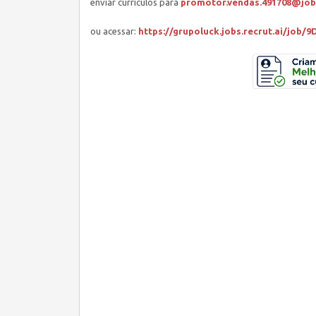
enviar currículos para
promotor.vendas.491708@job.
ou acessar:
https://grupoluck.jobs.recrut.ai/job/