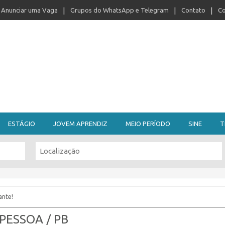
Anunciar uma Vaga
Grupos do WhatsApp e Telegram
Contato
Co
ESTÁGIO
JOVEM APRENDIZ
MEIO PERÍODO
SINE
T
ante!
 PESSOA / PB