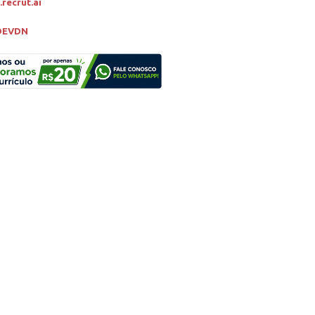
recrut.ai
9DEVDN