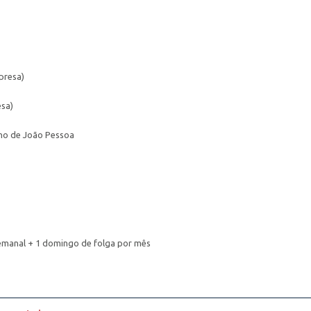
presa)
sa)
ino de João Pessoa
emanal + 1 domingo de folga por mês