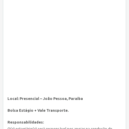
Local: Presencial – João Pessoa, Paraíba
Bolsa Estágio + Vale Transporte.
Responsabilidades:
O(a) estagiário(a) será responsável por apoiar na condução de