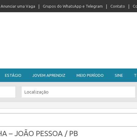
Anunciar uma Vaga
Grupos do WhatsApp e Telegram
Contato
Co
ESTÁGIO
JOVEM APRENDIZ
MEIO PERÍODO
SINE
T
A – JOÃO PESSOA / PB