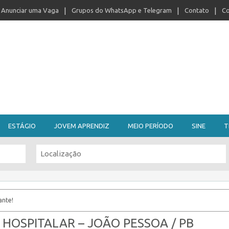
Anunciar uma Vaga
Grupos do WhatsApp e Telegram
Contato
Co
ESTÁGIO
JOVEM APRENDIZ
MEIO PERÍODO
SINE
T
ante!
HOSPITALAR – JOÃO PESSOA / PB