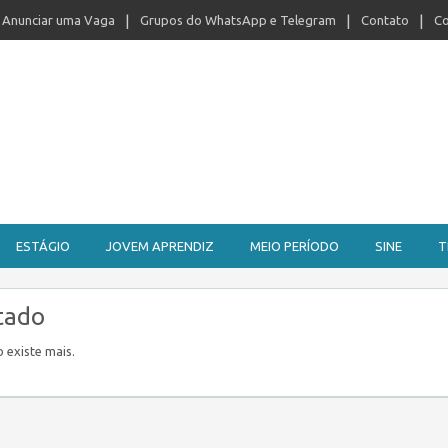
Anunciar uma Vaga
Grupos do WhatsApp e Telegram
Contato
Co
ESTÁGIO
JOVEM APRENDIZ
MEIO PERÍODO
SINE
T
tado
 existe mais.